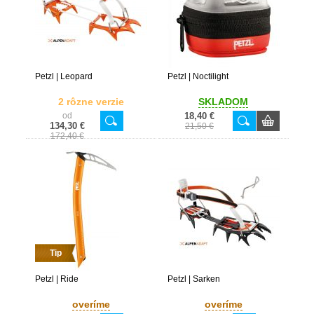
Petzl | Leopard
Petzl | Noctilight
2 rôzne verzie
SKLADOM
od
18,40 €
134,30 €
21,50 €
172,40 €
Tip
Petzl | Ride
Petzl | Sarken
overíme
overíme