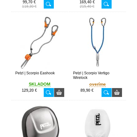
99,70 €
169,40 €
118,30 €
215,40 €
Petzl | Scorpio Eashook
Petzl | Scorpio Vertigo
Wirelock
SKLADOM
overíme
129,20 €
89,90 €