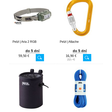
Petzl | Aria 2 RGB
Petzl | Attache
do 5 dní
do 5 dní
59,50 €
16,90 €
22,- €