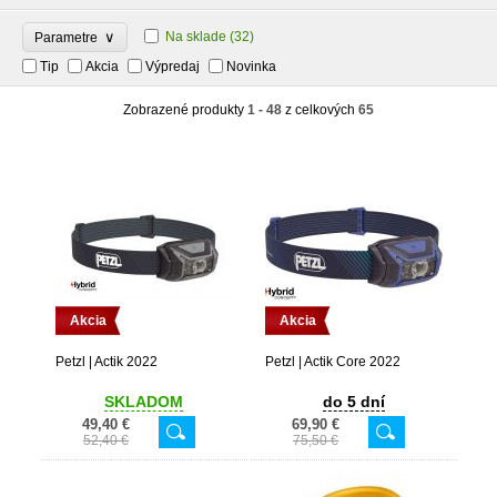
∨
Na sklade
(32)
Parametre
Tip
Akcia
Výpredaj
Novinka
Zobrazené produkty
1 - 48
z celkových
65
Akcia
Akcia
Petzl | Actik 2022
Petzl | Actik Core 2022
SKLADOM
do 5 dní
49,40 €
69,90 €
52,40 €
75,50 €