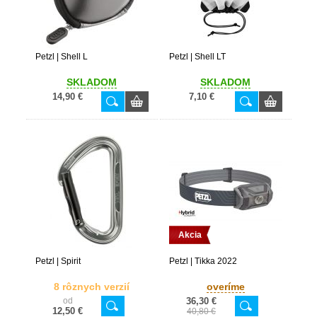
Petzl | Shell L
Petzl | Shell LT
SKLADOM
SKLADOM
14,90 €
7,10 €
Akcia
Petzl | Spirit
Petzl | Tikka 2022
8 rôznych verzií
overíme
od
36,30 €
12,50 €
40,80 €