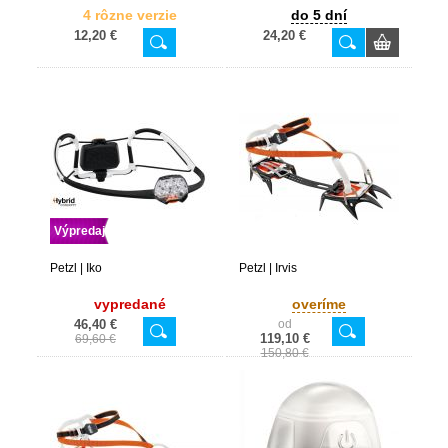
4 rôzne verzie
do 5 dní
12,20 €
24,20 €
Výpredaj
Petzl | Iko
Petzl | Irvis
vypredané
overíme
46,40 €
od
119,10 €
69,60 €
150,80 €