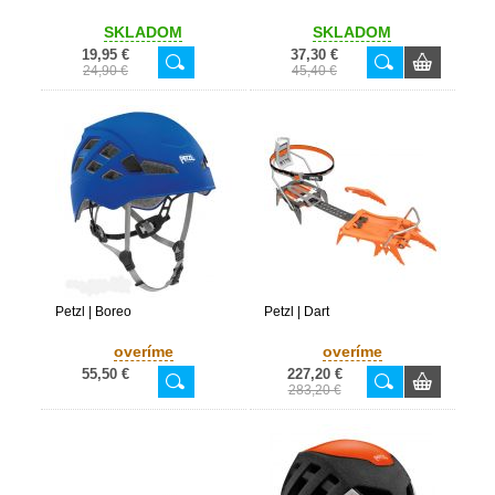
SKLADOM
SKLADOM
19,95 €
37,30 €
24,90 €
45,40 €
Petzl | Boreo
Petzl | Dart
overíme
overíme
55,50 €
227,20 €
283,20 €