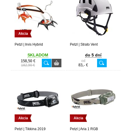
Akcia
Petzl | Irvis Hybrid
Petzl | Strato Vent
SKLADOM
do 5 dní
158,50 €
od
83,- €
182,90 €
Akcia
Akcia
Petzl | Tikkina 2019
Petzl | Aria 1 RGB