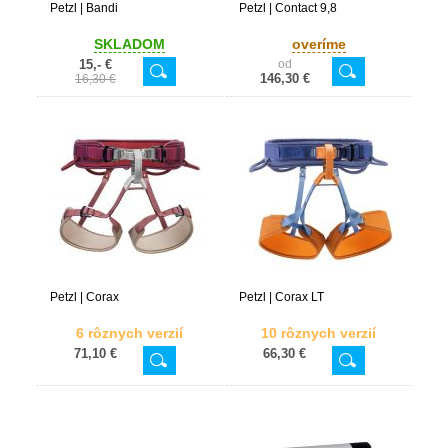
Petzl | Bandi
Petzl | Contact 9,8
SKLADOM
overíme
15,- €
od
146,30 €
16,30 €
Petzl | Corax
Petzl | Corax LT
6 rôznych verzií
10 rôznych verzií
71,10 €
66,30 €