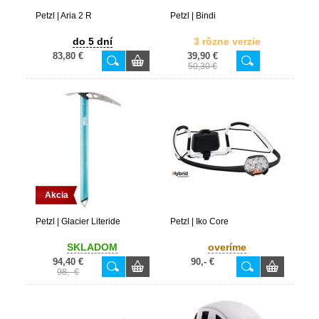
Petzl | Aria 2 R
Petzl | Bindi
do 5 dní
3 rôzne verzie
83,80 €
39,90 €
50,30 €
Akcia
Petzl | Glacier Literide
Petzl | Iko Core
SKLADOM
overíme
94,40 €
90,- €
98,- €