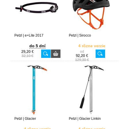
Petzl | e+Lite 2017
Petzl | Sirocco
do 5 dní
4 rôzne verzie
29,20 €
od
92,20 €
32,10 €
129,30 €
Petzl | Glacier
Petzl | Glacier Linkin