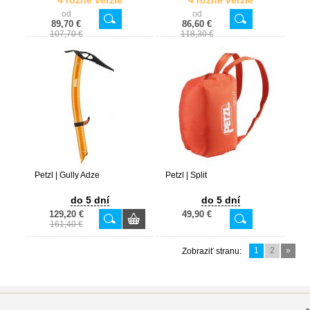
4 rôzne verzie
4 rôzne verzie
od
od
89,70 €
86,60 €
107,70 €
118,30 €
Petzl | Gully Adze
Petzl | Split
do 5 dní
do 5 dní
129,20 €
49,90 €
161,40 €
1
2
»
Zobraziť stranu: