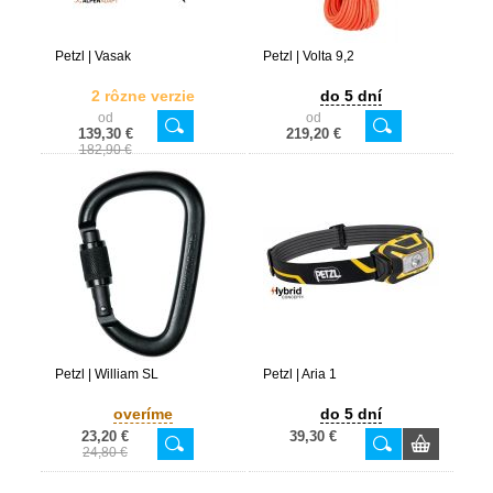
Petzl | Vasak
Petzl | Volta 9,2
2 rôzne verzie
do 5 dní
od
od
139,30 €
219,20 €
182,90 €
Petzl | William SL
Petzl | Aria 1
overíme
do 5 dní
23,20 €
39,30 €
24,80 €