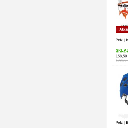
Akci
Petzl | 
SKLA
158,50
182,90 
Petzl | 