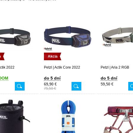
a
Akcia
Actik 2022
Petzl | Actik Core 2022
Petzl | Aria 2 RGB
DOM
do 5 dní
do 5 dní
69,90 €
59,50 €
75,50 €