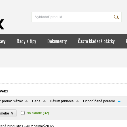
avy
Rady a tipy
Dokumenty
Často kladené otázky
Petzl
ť podľa:
Názov
Cena
Dátum pridania
Odporúčané poradie
∨
Na sklade
(32)
ametre
zené produkty
1 - 48
z celkových
65