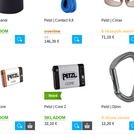
Bandi
Petzl | Contact 9,8
Petzl | Corax
DOM
overíme
6 rôznych verzií
od
71,10 €
146,30 €
Nové
Core
Petzl | Core 2
Petzl | Djinn
DOM
SKLADOM
4 rôzne verzie
32,10 €
12,20 €