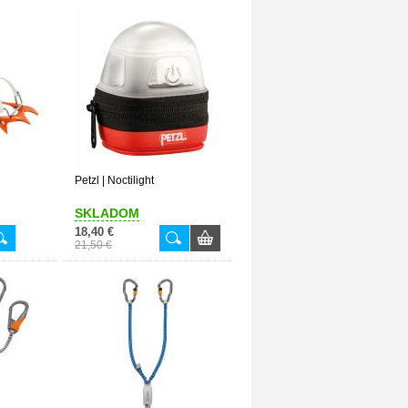
Petzl | Noctilight
SKLADOM
18,40 €
21,50 €