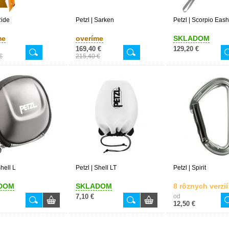
Ride
Petzl | Sarken
Petzl | Scorpio Eas
me
overíme
SKLADOM
169,40 €
129,20 €
€
215,40 €
Shell L
Petzl | Shell LT
Petzl | Spirit
DOM
SKLADOM
8 rôznych verzií
7,10 €
od
12,50 €