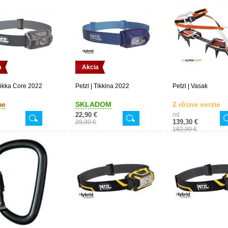
a
Akcia
 Tikka Core 2022
Petzl | Tikkina 2022
Petzl | Vasak
me
SKLADOM
2 rôzne verzie
22,90 €
od
139,30 €
29,30 €
182,90 €