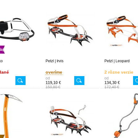
aj
ko
Petzl | Irvis
Petzl | Leopard
dané
overíme
2 rôzne verzie
od
od
119,10 €
134,30 €
150,80 €
172,40 €