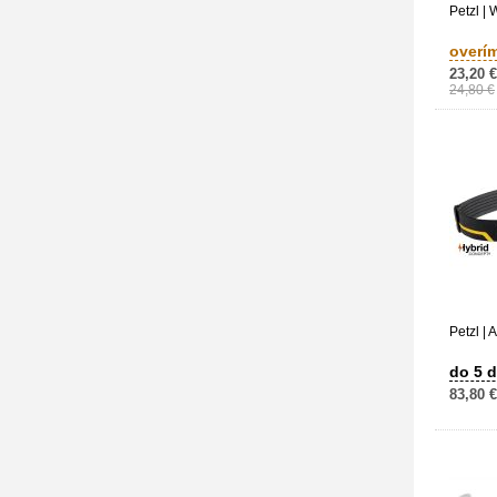
Petzl | 
overí
23,20 €
24,80 €
Petzl | 
do 5 d
83,80 €