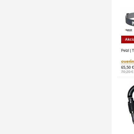
Akci
Petzl |
overí
65,50 €
70,20 €