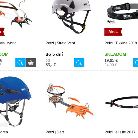
a
Akcia
Irvis Hybrid
Petzl | Strato Vent
Petzl | Tikkina 2019
DOM
do 5 dní
SKLADOM
 €
od
19,95 €
83,- €
€
24,90 €
Boreo
Petzl | Dart
Petzl | e+Lite 2017