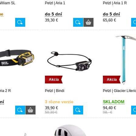
William SL
Petzl | Aria 1
Petzl | Aria 1 R
me
do 5 dní
do 5 dní
39,30 €
65,60 €
Akcia
Akcia
Aria 2 R
Petzl | Bindi
Petzl | Glacier Liter
ní
3 rôzne verzie
SKLADOM
39,90 €
94,40 €
50,30 €
98,- €