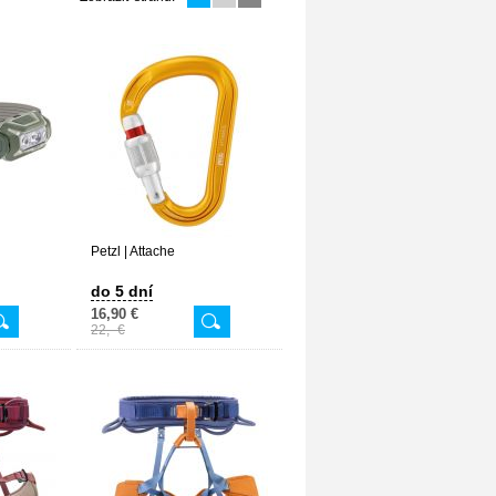
Petzl | Attache
do 5 dní
16,90 €
22,- €