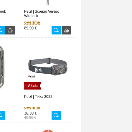
hook
Petzl | Scorpio Vertigo
Wirelock
overíme
89,90 €
Akcia
Petzl | Tikka 2022
overíme
36,30 €
40,80 €