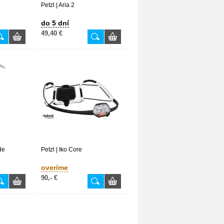
Petzl | Aria 2
do 5 dní
49,40 €
ide
Petzl | Iko Core
overíme
90,- €