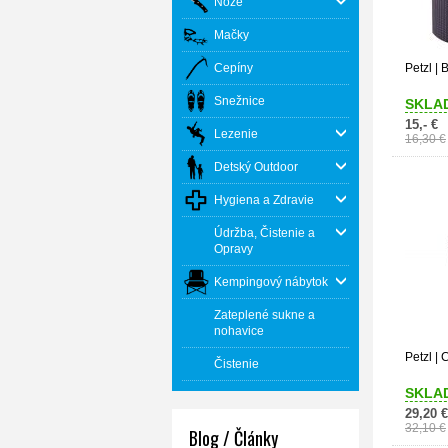
Nože
Mačky
Cepíny
Petzl | 
Snežnice
SKLA
15,- €
Lezenie
16,30 €
Detský Outdoor
Hygiena a Zdravie
Údržba, Čistenie a
Opravy
Kempingový nábytok
Zateplené sukne a
nohavice
Petzl | 
Čistenie
SKLA
29,20 €
32,10 €
Blog / Články