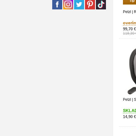
Tip
Petzl | 
overí
99,70 €
118,30 
Petzl | 
SKLA
14,90 €