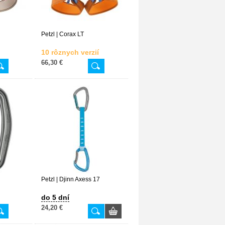
Petzl | Corax LT
10 rôznych verzií
66,30 €
Petzl | Djinn Axess 17
do 5 dní
24,20 €