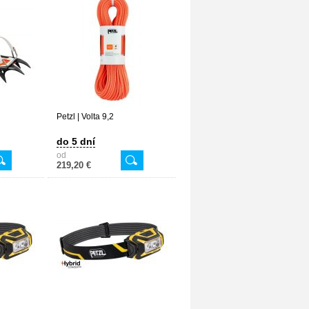
Petzl | Volta 9,2
do 5 dní
od
219,20 €