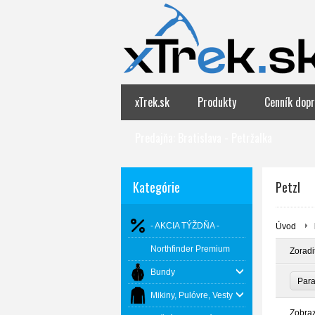
xTrek.sk
Produkty
Cenník dopr
Predajňa: Bratislava - Petržalka
Kategórie
Petzl
- AKCIA TÝŽDŇA -
Úvod
Northfinder Premium
Zoradi
Bundy
Par
Mikiny, Pulóvre, Vesty
Zobra