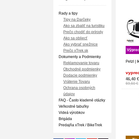
Rady a tipy
Tipy na Darčeky
Ako sa zbaliť na turistiku
Prečo chodiť do prírody
Ako sa obliecť
Ako vybrať snežnice
Výpred
Prečo xTrek.sk
Dokumenty a Podmienky
Petzl | I
Reklamovanie tovaru
Obchodné podmienky
vypre
Dodacie podmienky
46,40 €
Vrátenie Tovaru
69,60 €
Ochrana osobných
údajov
FAQ - Často kladené otázky
Veľkostné tabuľky
Videá výrobkov
Brigáda
Predajňa xTrek / BikeTrek