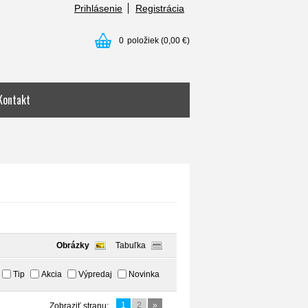
Prihlásenie
Registrácia
0
položiek
(0,00 €)
Kontakt
Obrázky
Tabuľka
Tip
Akcia
Výpredaj
Novinka
1
2
»
Zobraziť stranu: