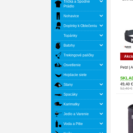
Tričká a Spodné
Prádlo
Nohavice
Doplnky k Oblečeniu
Topánky
Batohy
Trekingové paličky
Akci
Osvetlenie
Petzl | 
Hojdacie siete
SKLA
49,40 €
Stany
52,40 €
Spacáky
Karimatky
Jedlo a Varenie
Voda a Pitie